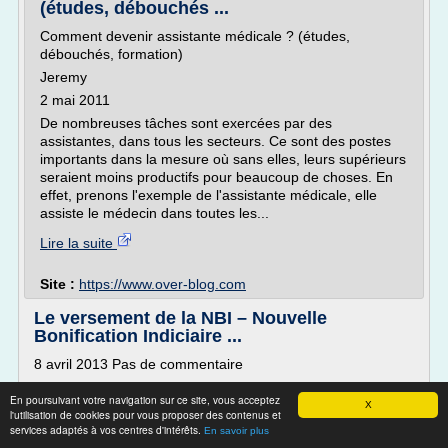
(études, débouchés ...
Comment devenir assistante médicale ? (études,
débouchés, formation)
Jeremy
2 mai 2011
De nombreuses tâches sont exercées par des
assistantes, dans tous les secteurs. Ce sont des postes
importants dans la mesure où sans elles, leurs supérieurs
seraient moins productifs pour beaucoup de choses. En
effet, prenons l'exemple de l'assistante médicale, elle
assiste le médecin dans toutes les...
Lire la suite
Site :
https://www.over-blog.com
Le versement de la NBI – Nouvelle
Bonification Indiciaire ...
8 avril 2013 Pas de commentaire
Les agents de la fonction publique hospitalière peuvent
En poursuivant votre navigation sur ce site, vous acceptez
percevoir, sous certaines conditions d'attribution le
X
l'utilisation de cookies pour vous proposer des contenus et
versement de la Nouvelle Bonification Indiciaire - NBI.
services adaptés à vos centres d'intérêts.
En savoir plus
La NBI consiste en l'attribution de points d'indice majorés