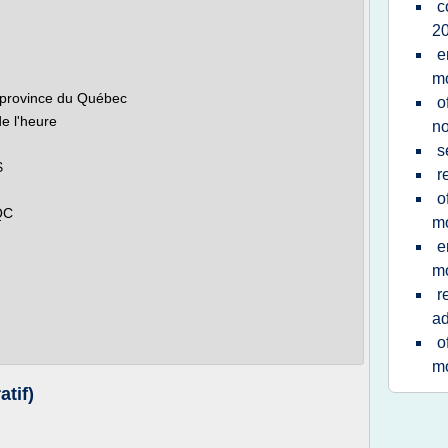
c
2
e
mo
a province du Québec
o
e l'heure
no
s
$
r
o
QC
mo
e
mo
r
ad
o
mo
atif)