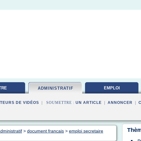
TRE
EMPLOI
ADMINISTRATIF
TATION
DOCUMENTALISTE
TEURS DE VIDÉOS
| SOUMETTRE :
UN ARTICLE
|
ANNONCER
|
Thèm
dministratif
>
document francais
>
emploi secretaire
p