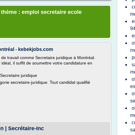
c
 thème : emploi secretaire ecole
mo
e
9
e
o
ontréal - kebekjobs.com
mo
p
de travail comme Secretaire juridique à Montréal.
idéal, il suffit de soumettre votre candidature en
s
me
ecretaire juridique
o
gorie secretaire-juridique. Tout candidat qualifié
e
o
se
o
mo
c
n | Secrétaire-Inc
sa