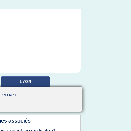
LYON
CONTACT
es associés
oste secretaire medicale 76