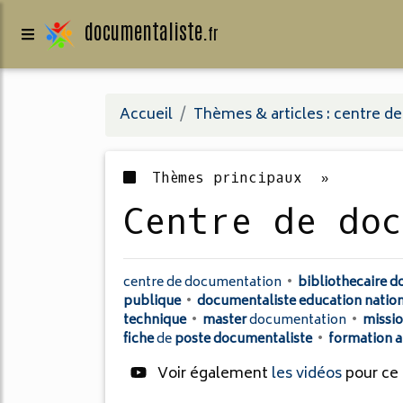
documentaliste.
fr
Accueil
Thèmes & articles : centre 
Thèmes principaux »
centre de do
centre
de
documentation
•
bibliothecaire 
publique
•
documentaliste education natio
technique
•
master
documentation
•
missi
fiche
de
poste documentaliste
•
formation 
Voir également
les vidéos
pour ce