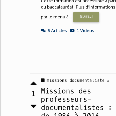
Cette formation est accessible à part
du baccalauréat. Plus d'informations
par le menu à...
[SUITE...]
8 Articles
1 Vidéos
missions documentaliste »
Missions des
1
professeurs-
documentalistes :
de 1986 à 2016 ...