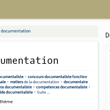
de documentation
D
cumentation
documentaliste
•
concours documentaliste fonction
nale
•
metiers
de la
documentation
•
documentaire
ons documentaliste
•
competences documentaliste
•
aide documentaliste
•
Suite ...
 thème