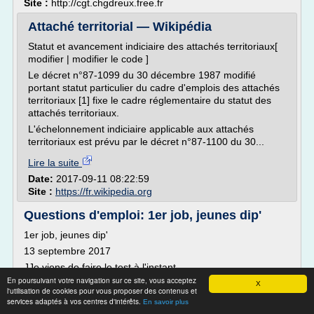
Site :
http://cgt.chgdreux.free.fr
Attaché territorial — Wikipédia
Statut et avancement indiciaire des attachés territoriaux[
modifier | modifier le code ]
Le décret n°87-1099 du 30 décembre 1987 modifié
portant statut particulier du cadre d'emplois des attachés
territoriaux [1] fixe le cadre réglementaire du statut des
attachés territoriaux.
L'échelonnement indiciaire applicable aux attachés
territoriaux est prévu par le décret n°87-1100 du 30...
Lire la suite
Date:
2017-09-11 08:22:59
Site :
https://fr.wikipedia.org
Questions d'emploi: 1er job, jeunes dip'
1er job, jeunes dip'
13 septembre 2017
JJe viens de faire le test à l'instant...
En poursuivant votre navigation sur ce site, vous acceptez
J'ai saisi le mot "CV" sur Google...
X
l'utilisation de cookies pour vous proposer des contenus et
Résultat ?
services adaptés à vos centres d'intérêts.
En savoir plus