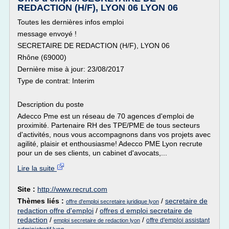
REDACTION (H/F), LYON 06 LYON 06
Toutes les dernières infos emploi
message envoyé !
SECRETAIRE DE REDACTION (H/F), LYON 06
Rhône (69000)
Dernière mise à jour: 23/08/2017
Type de contrat: Interim
Description du poste
Adecco Pme est un réseau de 70 agences d'emploi de
proximité. Partenaire RH des TPE/PME de tous secteurs
d'activités, nous vous accompagnons dans vos projets avec
agilité, plaisir et enthousiasme! Adecco PME Lyon recrute
pour un de ses clients, un cabinet d'avocats,...
Lire la suite
Site :
http://www.recrut.com
Thèmes liés :
/
secretaire de
offre d'emploi secretaire juridique lyon
redaction offre d'emploi
/
offres d emploi secretaire de
redaction
/
/
offre d'emploi assistant
emploi secretaire de redaction lyon