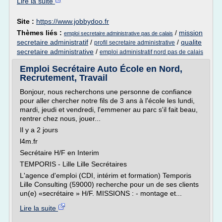
Lire la suite
Site :
https://www.jobbydoo.fr
Thèmes liés :
/
mission
emploi secretaire administrative pas de calais
secretaire administratif
/
/
qualite
profil secretaire administrative
secretaire administrative
/
emploi administratif nord pas de calais
Emploi Secrétaire Auto École en Nord,
Recrutement, Travail
Bonjour, nous recherchons une personne de confiance
pour aller chercher notre fils de 3 ans à l'école les lundi,
mardi, jeudi et vendredi, l'emmener au parc s'il fait beau,
rentrer chez nous, jouer...
Il y a 2 jours
l4m.fr
Secrétaire H/F en Interim
TEMPORIS - Lille Lille Secrétaires
L'agence d'emploi (CDI, intérim et formation) Temporis
Lille Consulting (59000) recherche pour un de ses clients
un(e) «secrétaire » H/F. MISSIONS : - montage et...
Lire la suite