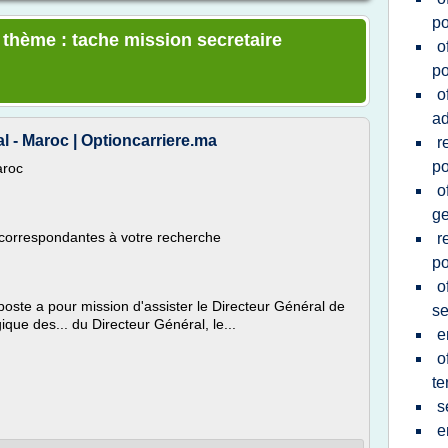
po
e thème : tache mission secretaire
o
po
o
ad
l - Maroc | Optioncarriere.ma
r
po
aroc
o
g
 correspondantes à votre recherche
r
po
o
e poste a pour mission d'assister le Directeur Général de
se
ique des... du Directeur Général, le...
e
o
te
s
e