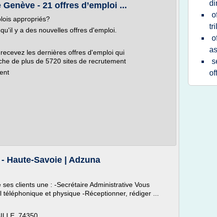
di
Genève - 21 offres d’emploi ...
o
lois appropriés?
tr
u'il y a des nouvelles offres d'emploi.
o
as
 recevez les dernières offres d'emploi qui
che de plus de 5720 sites de recrutement
s
ent
of
e - Haute-Savoie | Adzuna
ses clients une : -Secrétaire Administrative Vous
el téléphonique et physique -Réceptionner, rédiger ...
LLE, 74350