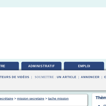
TRE
ADMINISTRATIF
EMPLOI
TATION
DOCUMENTALISTE
TEURS DE VIDÉOS
| SOUMETTRE :
UN ARTICLE
|
ANNONCER
|
Thèm
ecrétaire
>
mission secretaire
>
tache mission
o