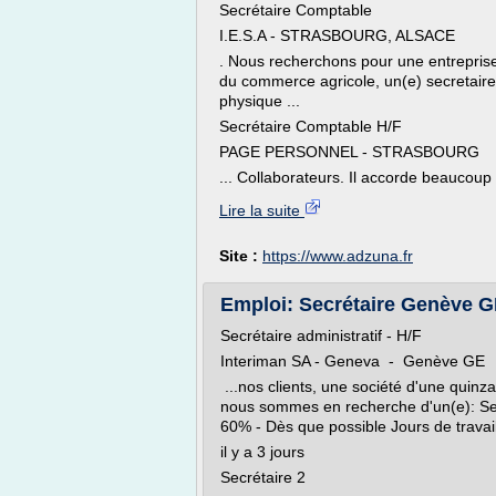
Secrétaire Comptable
I.E.S.A - STRASBOURG, ALSACE
. Nous recherchons pour une entrepris
du commerce agricole, un(e) secretaire
physique ...
Secrétaire Comptable H/F
PAGE PERSONNEL - STRASBOURG
... Collaborateurs. Il accorde beaucoup
Lire la suite
Site :
https://www.adzuna.fr
Emploi: Secrétaire Genève GE 
Secrétaire administratif - H/F
Interiman SA - Geneva - Genève GE
...nos clients, une société d'une quinz
nous sommes en recherche d'un(e): Secr
60% - Dès que possible Jours de travail
il y a 3 jours
Secrétaire 2